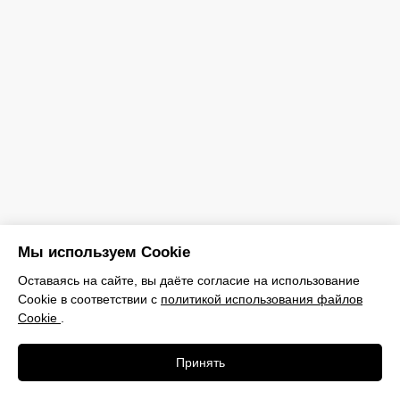
КОНТАКТЫ
Будем рады видеть вас в нашей студии
автосвета
Консультации: ежедневно,
9:00-23:50
Мастерская: ежедневно,
11:00-19:00
Бухарестская, 10, стр. 1, Санкт-
Петербург
Мы используем Cookie
Оставаясь на сайте, вы даёте согласие на использование
Cookie в соответствии с
политикой использования файлов
Cookie
.
Принять