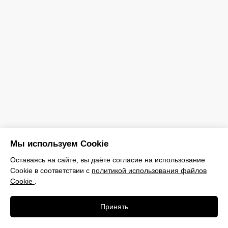
КОНТАКТЫ
Будем рады видеть вас в нашей студии
автосвета
Консультации: ежедневно,
9:00-23:50
Мастерская: ежедневно,
11:00-19:00
Бухарестская, 10, стр. 1, Санкт-
Петербург
Мы используем Cookie
Оставаясь на сайте, вы даёте согласие на использование
Cookie в соответствии с
политикой использования файлов
Cookie
.
Принять